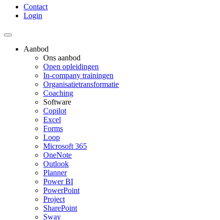
Contact
Login
Aanbod
Ons aanbod
Open opleidingen
In-company trainingen
Organisatietransformatie
Coaching
Software
Copilot
Excel
Forms
Loop
Microsoft 365
OneNote
Outlook
Planner
Power BI
PowerPoint
Project
SharePoint
Sway