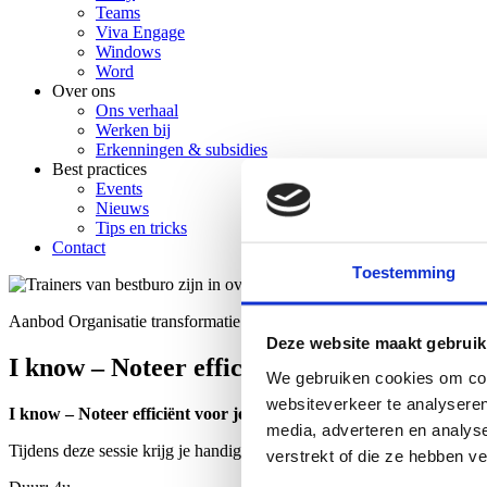
Teams
Viva Engage
Windows
Word
Over ons
Ons verhaal
Werken bij
Erkenningen & subsidies
Best practices
Events
Nieuws
Tips en tricks
Contact
Toestemming
Aanbod
Organisatie transformatie
OneNote
Deze website maakt gebruik
I know – Noteer efficiënt voor jezelf met 
We gebruiken cookies om cont
websiteverkeer te analyseren
I know – Noteer efficiënt voor jezelf met OneNote
media, adverteren en analys
Tijdens deze sessie krijg je handige tools om digitaal voor jezelf te n
verstrekt of die ze hebben v