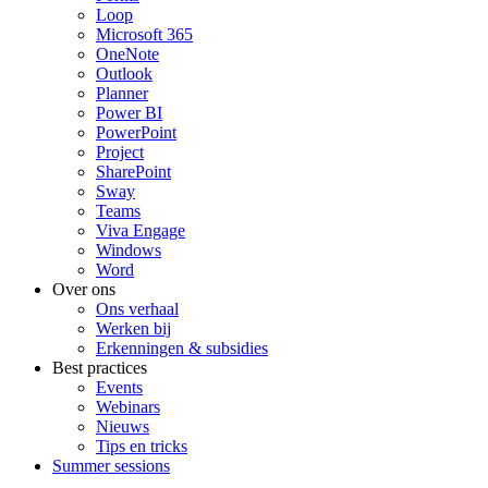
Loop
Microsoft 365
OneNote
Outlook
Planner
Power BI
PowerPoint
Project
SharePoint
Sway
Teams
Viva Engage
Windows
Word
Over ons
Ons verhaal
Werken bij
Erkenningen & subsidies
Best practices
Events
Webinars
Nieuws
Tips en tricks
Summer sessions