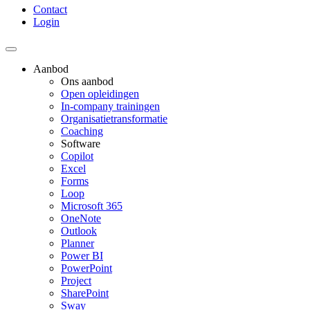
Contact
Login
Aanbod
Ons aanbod
Open opleidingen
In-company trainingen
Organisatietransformatie
Coaching
Software
Copilot
Excel
Forms
Loop
Microsoft 365
OneNote
Outlook
Planner
Power BI
PowerPoint
Project
SharePoint
Sway