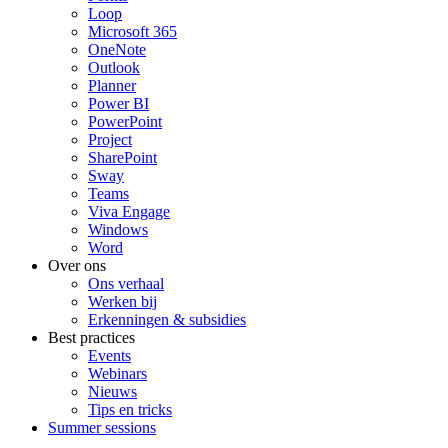
Loop
Microsoft 365
OneNote
Outlook
Planner
Power BI
PowerPoint
Project
SharePoint
Sway
Teams
Viva Engage
Windows
Word
Over ons
Ons verhaal
Werken bij
Erkenningen & subsidies
Best practices
Events
Webinars
Nieuws
Tips en tricks
Summer sessions