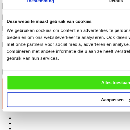
Telefoonnummer
*
Toestemming
Details
Functie
*
Deze website maakt gebruik van cookies
Bedrijf
*
We gebruiken cookies om content en advertenties te personal
Dit veld is verborgen bij het bekijken van het formulier
bieden en om ons websiteverkeer te analyseren. Ook delen w
Interesse in
met onze partners voor social media, adverteren en analys
Consent
*
combineren met andere informatie die u aan ze heeft verstr
Ik ga akkoord met de verwerking van mijn gegevens zoals
gebruik van hun services.
beschreven in de
privacy verklaring
.
Inschrijven wachtlijst
Alles toestaan
Aanpassen